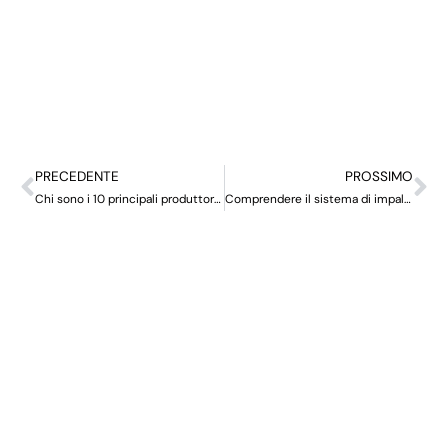
PRECEDENTE
PROSSIMO
Chi sono i 10 principali produttori di ponteggi in Cina?
Comprendere il sistema di impalcature Ringlock: una guida completa
KO