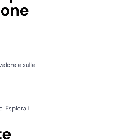
ione
alore e sulle
. Esplora i
te