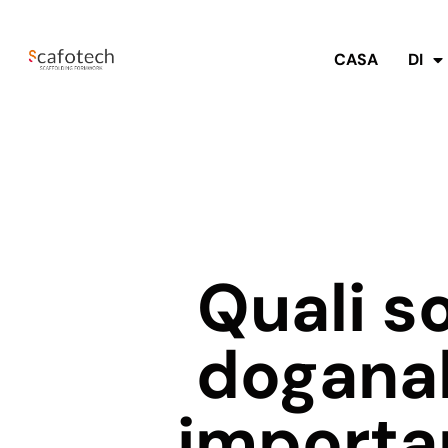
CASA
DI
Quali s
doganal
importa