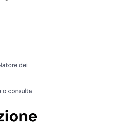
olatore dei
a o consulta
zione