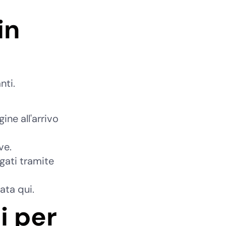
in
nti.
ine all'arrivo
ve.
agati tramite
ata qui.
i per