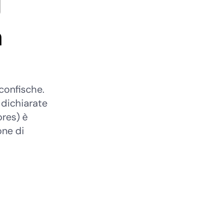
a
confische.
dichiarate
ores) è
one di