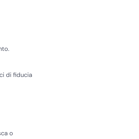
nto.
ci di fiducia
sca o