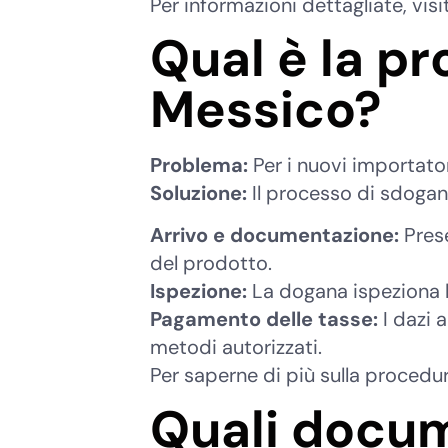
Per informazioni dettagliate, vis
Qual è la p
Messico?
Problema:
Per i nuovi importator
Soluzione:
Il processo di sdog
Arrivo e documentazione:
Prese
del prodotto.
Ispezione:
La dogana ispeziona le
Pagamento delle tasse:
I dazi a
metodi autorizzati.
Per saperne di più sulla procedur
Quali docum