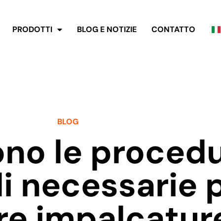
PRODOTTI
BLOG E NOTIZIE
CONTATTO
BLOG
ono le proced
i necessarie 
re impalcature