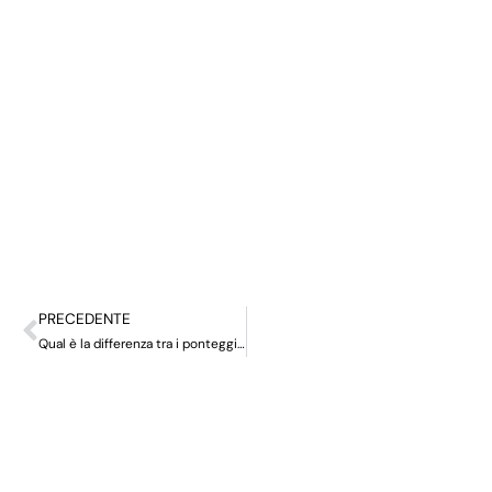
PRECEDENTE
Qual è la differenza tra i ponteggi Ringlock e i ponteggi Cuplock?