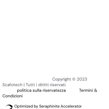
KO
MN
TH
EL
Copyright © 2023
PT
Scafotech | Tutti i diritti riservati.
politica sulla riservatezza
Termini &
ZH
Condizioni
RU
Optimized by Seraphinite Accelerator
DE