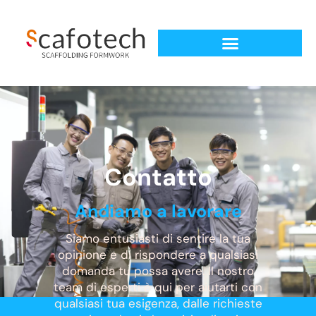
Contatto
Andiamo a lavorare
Siamo entusiasti di sentire la tua
opinione e di rispondere a qualsiasi
domanda tu possa avere. Il nostro
team di esperti è qui per aiutarti con
qualsiasi tua esigenza, dalle richieste