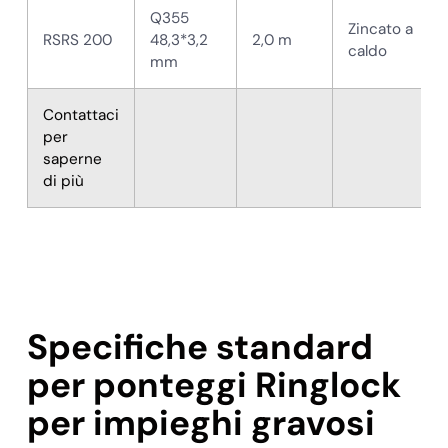
Q355
Zincato a
RSRS 200
48,3*3,2
2,0 m
caldo
mm
Contattaci
per
saperne
di più
Specifiche standard
per ponteggi Ringlock
per impieghi gravosi