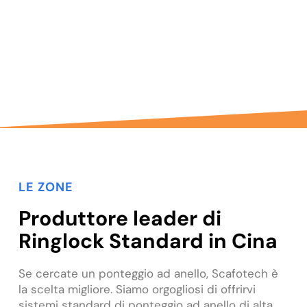
linea di produzione automatica di 5000 m²
garantisce consegne rapide e una qualità
costante.
LE ZONE
Produttore leader di
Ringlock Standard in Cina
Se cercate un ponteggio ad anello, Scafotech è
la scelta migliore. Siamo orgogliosi di offrirvi
sistemi standard di ponteggio ad anello di alta