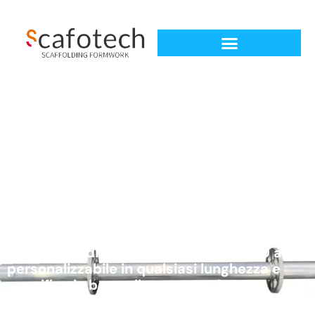
Standard con
chiusura ad anello
Produttore di standard Ringlock da 20 anni,
personalizzabile in qualsiasi lunghezza e
specifica in base alle vostre esigenze.
Certificazione EN 12811 rilasciata dal TUV. La