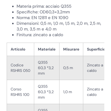
Materia prima: acciaio Q355
Specifiche: OD60,3×3,2mm
Norma: EN 12811 e EN 1090
Dimensioni: 0,5 m, 1,0 m, 1,5 m, 2,0 m, 2,5 m,
3,0 m, 3,5 m e 4,0 m
Finitura: zincato a caldo
Articolo
Materiale
Misurare
Superficie
Q355
Codice
Zincato a
60,3 *3,2
0,5 m
RSHRS 050
caldo
mm
Q355
Corso
Zincato a
60,3 *3,2
1,0 m
RSHRS 100
caldo
mm
Q355