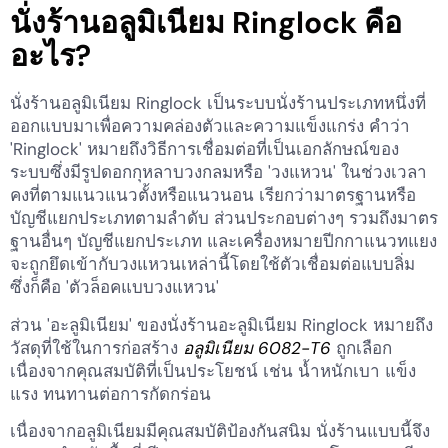
นั่งร้านอลูมิเนียม Ringlock คือ
อะไร?
นั่งร้านอลูมิเนียม Ringlock เป็นระบบนั่งร้านประเภทหนึ่งที่
ออกแบบมาเพื่อความคล่องตัวและความแข็งแกร่ง คำว่า
'Ringlock' หมายถึงวิธีการเชื่อมต่อที่เป็นเอกลักษณ์ของ
ระบบซึ่งมีรูปดอกกุหลาบวงกลมหรือ 'วงแหวน' ในช่วงเวลา
คงที่ตามแนวแนวตั้งหรือแนวนอน เรียกว่ามาตรฐานหรือ
บัญชีแยกประเภทตามลำดับ ส่วนประกอบต่างๆ รวมถึงมาตร
ฐานอื่นๆ บัญชีแยกประเภท และเครื่องหมายปีกกาแนวทแยง
จะถูกยึดเข้ากับวงแหวนเหล่านี้โดยใช้ตัวเชื่อมต่อแบบลิ่ม
ซึ่งก็คือ 'ตัวล็อคแบบวงแหวน'
ส่วน 'อะลูมิเนียม' ของนั่งร้านอะลูมิเนียม Ringlock หมายถึง
วัสดุที่ใช้ในการก่อสร้าง
อลูมิเนียม 6082-T6
ถูกเลือก
เนื่องจากคุณสมบัติที่เป็นประโยชน์ เช่น น้ำหนักเบา แข็ง
แรง ทนทานต่อการกัดกร่อน
เนื่องจากอลูมิเนียมมีคุณสมบัติป้องกันสนิม นั่งร้านแบบนี้จึง