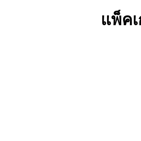
แพ็คเ