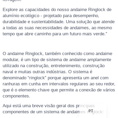
Explore as capacidades do nosso andaime Ringlock de
alumínio ecológico - projetado para desempenho,
durabilidade e sustentabilidade. Uma solução que atende
KO
a todas as suas necessidades de andaimes, ao mesmo
MN
tempo que abre caminho para um futuro mais verde.”
TH
EL
O andaime Ringlock, também conhecido como andaime
IT
modular, é um tipo de sistema de andaime amplamente
utilizado na construção, entretenimento, construção
ZH
naval e muitas outras indústrias. O sistema é
RU
denominado “ringlock” porque apresenta um anel com
ranhuras em cunha em intervalos regulares ao seu redor,
DE
que é o elemento chave que permite a conexão de vários
ES_ES
componentes.
EN
Aqui está uma breve visão geral dos principais
PT
componentes de um sistema de andaimes ringlock: