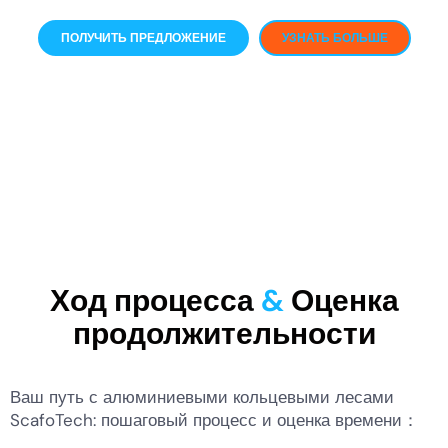
ПОЛУЧИТЬ ПРЕДЛОЖЕНИЕ
УЗНАТЬ БОЛЬШЕ
KO
MN
Ход процесса
&
Оценка
TH
продолжительности
EL
PT
Ваш путь с алюминиевыми кольцевыми лесами
IT
ScafoTech: пошаговый процесс и оценка времени：