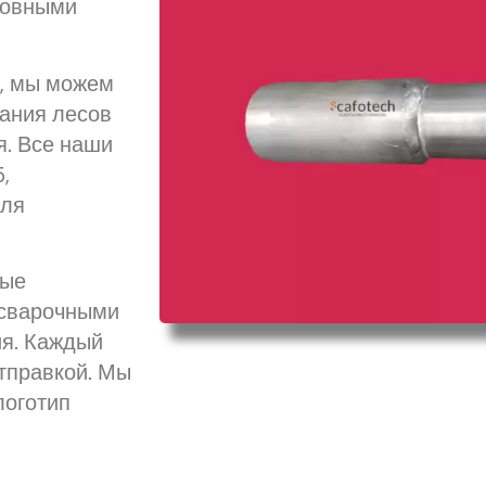
сновными
в, мы можем
ания лесов
я. Все наши
,
для
ные
 сварочными
ия. Каждый
тправкой. Мы
логотип