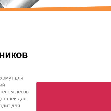
ников
 хомут для
ий
телем лесов
деталей для
одит для