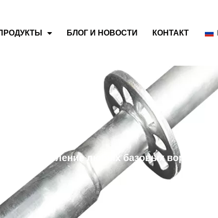
ПРОДУКТЫ
БЛОГ И НОВОСТИ
КОНТАКТ
итае, изготовление любых базовых воротник
нг OEM.