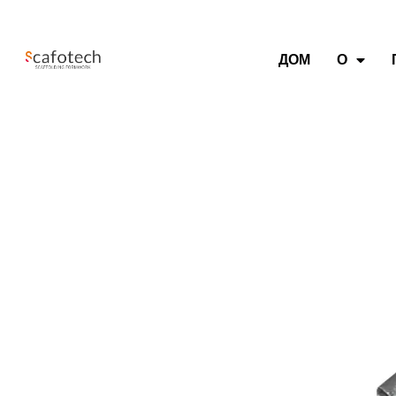
ДОМ
О
Базовый воротник
20 лет поставщик базовых воротников в К
Сертификат EN, быстрая доставка. Бренди