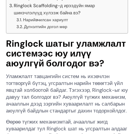
Ringlock Scaffolding-д ирээдүйн ямар
шинэчлэлүүд хүлээж байна вэ?
Нарийвчилсан хариулт
Дүгнэлтийн догол мөр
Ringlock шатыг уламжлалт
системээс юу илүү
аюулгүй болгодог вэ?
Уламжлалт тавцангийн систем нь ихэвчлэн
тогтворгүй бүтэц, угсралтын нарийн төвөгтэй үйл
явцтай холбоотой байдаг. Тэгэхээр, Ringlock-ыг юу
давуу тал болгодог вэ? Аюулгүй түгжих механизм,
ачааллын дээд зэргийн хуваарилалт нь салбарын
аюулгүй байдлын стандартыг дахин тодорхойлдог.
Өөрөө түгжих механизмтай, ачааллыг жигд
хуваарилдаг тул Ringlock шат нь угсралтын алдааг