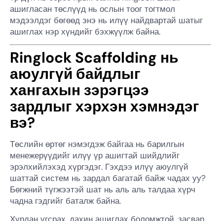
ашигласан төслүүд нь ослын тоог тогтмол
мэдээлдэг бөгөөд энэ нь илүү найдвартай шатыг
ашиглах нэр хүндийг бэхжүүлж байна.
Ringlock Scaffolding нь
аюулгүй байдлыг
хангахын зэрэгцээ
зардлыг хэрхэн хэмнэдэг
вэ?
Төслийн өртөг нэмэгдэж байгаа нь барилгын
менежерүүдийг илүү үр ашигтай шийдлийг
эрэлхийлэхэд хүргэдэг. Гэхдээ илүү аюулгүй
шаттай систем нь зардал багатай байж чадах уу?
Бөгжний түгжээтэй шат нь аль аль талдаа хүрч
чадна гэдгийг баталж байна.
Хурдан угсрах, дахин ашиглах боломжтой, засвар