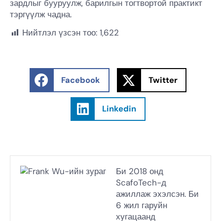
зардлыг бууруулж, барилгын тогтвортой практикт
тэргүүлж чадна.
Нийтлэл үзсэн тоо:
1,622
Facebook
Twitter
Linkedin
Би 2018 онд
ScafoTech-д
ажиллаж эхэлсэн. Би
6 жил гаруйн
хугацаанд