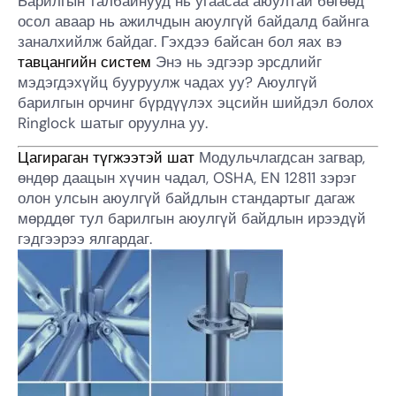
Барилгын талбайнууд нь угаасаа аюултай бөгөөд
осол аваар нь ажилчдын аюулгүй байдалд байнга
заналхийлж байдаг. Гэхдээ байсан бол яах вэ
тавцангийн систем
Энэ нь эдгээр эрсдлийг
мэдэгдэхүйц бууруулж чадах уу? Аюулгүй
барилгын орчинг бүрдүүлэх эцсийн шийдэл болох
Ringlock шатыг оруулна уу.
Цагираган түгжээтэй шат
Модульчлагдсан загвар,
өндөр даацын хүчин чадал, OSHA, EN 12811 зэрэг
олон улсын аюулгүй байдлын стандартыг дагаж
мөрддөг тул барилгын аюулгүй байдлын ирээдүй
гэдгээрээ ялгардаг.