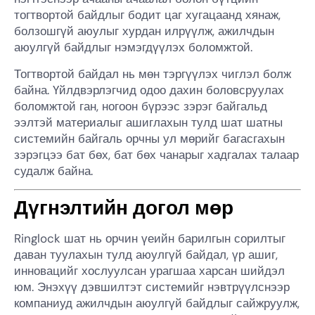
тогтвортой байдлыг бодит цаг хугацаанд хянаж,
болзошгүй аюулыг хурдан илрүүлж, ажилчдын
аюулгүй байдлыг нэмэгдүүлэх боломжтой.
Тогтвортой байдал нь мөн тэргүүлэх чиглэл болж
байна. Үйлдвэрлэгчид одоо дахин боловсруулах
боломжтой ган, ногоон бүрээс зэрэг байгальд
ээлтэй материалыг ашиглахын тулд шат шатны
системийн байгаль орчны ул мөрийг багасгахын
зэрэгцээ бат бөх, бат бөх чанарыг хадгалах талаар
судалж байна.
Дүгнэлтийн догол мөр
Ringlock шат нь орчин үеийн барилгын сорилтыг
даван туулахын тулд аюулгүй байдал, үр ашиг,
инновацийг хослуулсан урагшаа харсан шийдэл
юм. Энэхүү дэвшилтэт системийг нэвтрүүлснээр
компаниуд ажилчдын аюулгүй байдлыг сайжруулж,