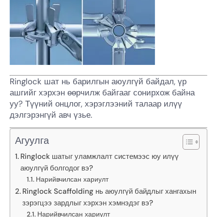
Ringlock шат нь барилгын аюулгүй байдал, үр
ашгийг хэрхэн өөрчилж байгааг сонирхож байна
уу? Түүний онцлог, хэрэглээний талаар илүү
дэлгэрэнгүй авч үзье.
Агуулга
Ringlock шатыг уламжлалт системээс юу илүү
аюулгүй болгодог вэ?
Нарийвчилсан хариулт
Ringlock Scaffolding нь аюулгүй байдлыг хангахын
зэрэгцээ зардлыг хэрхэн хэмнэдэг вэ?
Нарийвчилсан хариулт