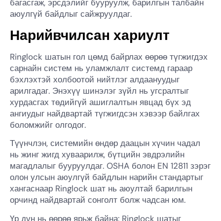
багасгаж, эрсдэлийг бууруулж, барилгын талбайн
аюулгүй байдлыг сайжруулдаг.
Нарийвчилсан хариулт
Ringlock шатын гол цөмд байрлах өөрөө түгжигдэх
сарнайн систем нь уламжлалт системд гараар
бэхлэхтэй холбоотой нийтлэг алдаануудыг
арилгадаг. Энэхүү шинэлэг зүйл нь угсралтыг
хурдасгах төдийгүй ашиглалтын явцад бүх эд
ангиудыг найдвартай түгжигдсэн хэвээр байлгах
боломжийг олгодог.
Түүнчлэн, системийн өндөр даацын хүчин чадал
нь жинг жигд хуваарилж, бүтцийн эвдрэлийн
магадлалыг бууруулдаг. OSHA болон EN 12811 зэрэг
олон улсын аюулгүй байдлын нарийн стандартыг
хангаснаар Ringlock шат нь аюултай барилгын
орчинд найдвартай сонголт болж чадсан юм.
Үр дүн нь өөрөө ярьж байна: Ringlock шатыг