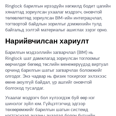
Ringlock барилгын ирээдүйн хөгжилд бодит цагийн
хяналтад зориулсан ухаалаг мэдрэгч, оновчтой
төлөвлөлтөд зориулсан BIM-ийн интеграцчлал,
тогтвортой байдлын зорилгыг дэмжихийн тулд
байгальд ээлтэй материалыг ашиглах зэрэг орно.
Нарийвчилсан хариулт
Барилгын мэдээллийн загварчлал (BIM) нь
Ringlock шат дамжлагад зориулсан тоглоомыг
өөрчилдөг бөгөөд төслийн менежерүүдэд виртуал
орчинд барилгын шатыг загварчлах боломжийг
олгодог. Энэ чадвар нь физик тохиргоог эхлэхээс
өмнө аюулгүй байдал, үр ашгийг оновчтой
болгоход тусалдаг.
Ухаалаг мэдрэгч бол хүлээгдэж буй өөр нэг
шинэлэг зүйл юм. Гүйцэтгэгчид эдгээр
төхөөрөмжийг барилгын шатын системд
нэгтгэснээр ачааны ачаалал болон бүтцийн