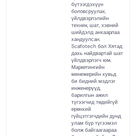
бүтээгдэхүүн
боловсруулах,
үйлдвэрлэлийн
техник, шат, хэвний
шийдэлд анхаарлаа
хандуулсан.
Scafotech бол Хятад
дахь найдвартай шат
үйлдвэрлэгч юм.
Маркетингийн
менежерийн хувьд
би бидний мэдлэг
инженерүүд,
барилгын ажил
түгээгчид төдийгүй
ерөнхий
гүйцэтгэгчдийн дунд
улам бүр түгээмэл
болж байгаагаараа