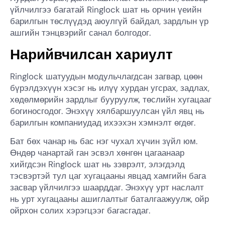
үйлчилгээ багатай Ringlock шат нь орчин үеийн
барилгын төслүүдэд аюулгүй байдал, зардлын үр
ашгийн тэнцвэрийг санал болгодог.
Нарийвчилсан хариулт
Ringlock шатуудын модульчлагдсан загвар, цөөн
бүрэлдэхүүн хэсэг нь илүү хурдан угсрах, задлах,
хөдөлмөрийн зардлыг бууруулж, төслийн хугацааг
богиносгодог. Энэхүү хялбаршуулсан үйл явц нь
барилгын компаниудад ихээхэн хэмнэлт өгдөг.
Бат бөх чанар нь бас нэг чухал хүчин зүйл юм.
Өндөр чанартай ган эсвэл хөнгөн цагаанаар
хийгдсэн Ringlock шат нь зэврэлт, элэгдэлд
тэсвэртэй тул цаг хугацааны явцад хамгийн бага
засвар үйлчилгээ шаарддаг. Энэхүү урт наслалт
нь урт хугацааны ашиглалтыг баталгаажуулж, ойр
ойрхон солих хэрэгцээг багасгадаг.