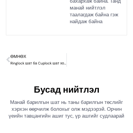
бахархаж байна. Танд
манай нийтлэл
таалагдаж байна гэж
найдаж байна
ӨМНӨХ
Ringlock шат ба Cuplock шат хоёрын ялгаа юу вэ?
Бусад нийтлэл
Манай барилгын шат нь таны барилгын төслийг
хэрхэн өөрчилж болохыг олж мэдээрэй. Орчин
үеийн тавцангийн ашиг тус, үр ашгийг судлаарай