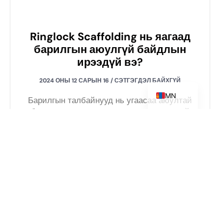
ZH
RU
Ringlock Scaffolding нь яагаад
барилгын аюулгүй байдлын
DE
ирээдүй вэ?
ES_ES
EN
2024 ОНЫ 12 САРЫН 16
СЭТГЭГДЭЛ БАЙХГҮЙ
MN
Барилгын талбайнууд нь угаасаа аюултай
бөгөөд осол аваар нь ажилчдын аюулгүй
байдалд байнга заналхийлж байдаг.
Гэхдээ байсан бол яах вэ
Ringlock шат ба Cuplock шат
хоёрын ялгаа юу вэ?