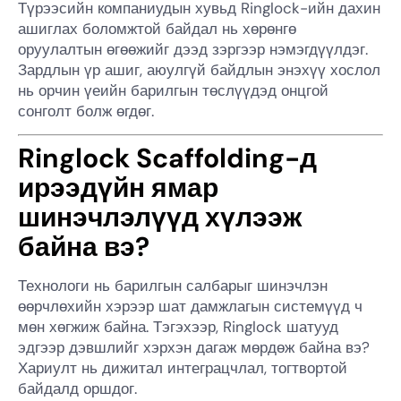
Түрээсийн компаниудын хувьд Ringlock-ийн дахин
ашиглах боломжтой байдал нь хөрөнгө
оруулалтын өгөөжийг дээд зэргээр нэмэгдүүлдэг.
Зардлын үр ашиг, аюулгүй байдлын энэхүү хослол
нь орчин үеийн барилгын төслүүдэд онцгой
сонголт болж өгдөг.
Ringlock Scaffolding-д
ирээдүйн ямар
шинэчлэлүүд хүлээж
байна вэ?
Технологи нь барилгын салбарыг шинэчлэн
өөрчлөхийн хэрээр шат дамжлагын системүүд ч
мөн хөгжиж байна. Тэгэхээр, Ringlock шатууд
эдгээр дэвшлийг хэрхэн дагаж мөрдөж байна вэ?
Хариулт нь дижитал интеграцчлал, тогтвортой
байдалд оршдог.