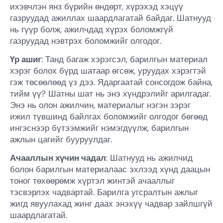
ихэвчлэн янз бүрийн өндөрт, хүрэхэд хэцүү
газруудад ажиллах шаардлагатай байдаг. Шатнууд
нь гүүр болж, ажилчдад хүрэх боломжгүй
газруудад нэвтрэх боломжийг олгодог.
Үр ашиг
: Танд багаж хэрэгсэл, барилгын материал
хэрэг болох бүрд шатаар өгсөж, уруудах хэрэгтэй
гэж төсөөлөөд үз дээ. Ядаргаатай сонсогдож байна,
тийм үү? Шатны шат нь энэ хүндрэлийг арилгадаг.
Энэ нь олон ажилчин, материалыг нэгэн зэрэг
ижил түвшинд байлгах боломжийг олгодог бөгөөд
ингэснээр бүтээмжийг нэмэгдүүлж, барилгын
ажлын цагийг бууруулдаг.
Ачааллын хүчин чадал
: Шатнууд нь ажилчид
болон барилгын материалаас эхлээд хүнд даацын
тоног төхөөрөмж хүртэл жинтэй ачааллыг
тэсвэрлэх чадвартай. Барилга угсралтын ажлыг
жигд явуулахад жинг даах энэхүү чадвар зайлшгүй
шаардлагатай.