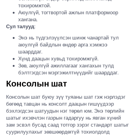
тохиромжтой.
Аюулгүй, тогтвортой ажлын платформоор
хангана.
Сул талууд
:
Энэ нь түдгэлзүүлсэн шинж чанартай тул
аюулгүй байдлын өндөр арга хэмжээ
шаарддаг.
Хүнд даацын хувьд тохиромжгүй.
Зөв, аюулгүй ажиллагааг хангахын тулд
бэлтгэгдсэн мэргэжилтнүүдийг шаарддаг.
Консолын шат
Консолын шат буюу зүү туяаны шат гэж нэрлэдэг
бөгөөд тавцан нь консолт даацын гишүүдээр
бэхлэгдсэн шатуудын нэг төрөл юм. Энэ төрлийн
шатыг ихэвчлэн газрын гадаргуу нь явган хүний
зам эсвэл бусад саад тотгор зэрэг стандарт шатыг
суурилуулахыг зөвшөөрдөггүй тохиолдолд