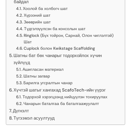
байдал
Хоолой ба холбогч шат
Хүрээний шат
Зөөврийн шат
Түдгэлзүүлсэн ба консолын шат
Ringlock (Бүх тойрон, Сарнай, Олон чиглэлтэй)
Шат
Cuplock болон Kwikstage Scaffolding
Шатны бат бөх чанарыг тодорхойлох хүчин
зүйлүүд
Ашигласан материал
Шатны загвар
Барилга угсралтын чанар
Хүчтэй шатыг хангахад ScafoTech-ийн үүрэг
Тодорхой хэрэгцээнд нийцүүлэн тохируулах
Чанарын баталгаа ба баталгаажуулалт
Дүгнэлт
Түгээмэл асуултууд