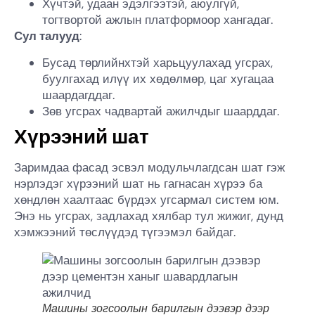
Хүчтэй, удаан эдэлгээтэй, аюулгүй,
тогтвортой ажлын платформоор хангадаг.
Сул талууд
:
Бусад төрлийнхтэй харьцуулахад угсрах,
буулгахад илүү их хөдөлмөр, цаг хугацаа
шаардагддаг.
Зөв угсрах чадвартай ажилчдыг шаарддаг.
Хүрээний шат
Заримдаа фасад эсвэл модульчлагдсан шат гэж
нэрлэдэг хүрээний шат нь гагнасан хүрээ ба
хөндлөн хаалтаас бүрдэх угсармал систем юм.
Энэ нь угсрах, задлахад хялбар тул жижиг, дунд
хэмжээний төслүүдэд түгээмэл байдаг.
Машины зогсоолын барилгын дээвэр дээр