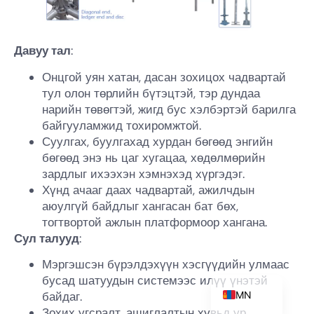
Давуу тал
:
KO
Онцгой уян хатан, дасан зохицох чадвартай
TH
тул олон төрлийн бүтэцтэй, тэр дундаа
нарийн төвөгтэй, жигд бус хэлбэртэй барилга
EL
байгууламжид тохиромжтой.
PT
Суулгах, буулгахад хурдан бөгөөд энгийн
IT
бөгөөд энэ нь цаг хугацаа, хөдөлмөрийн
зардлыг ихээхэн хэмнэхэд хүргэдэг.
ZH
Хүнд ачааг даах чадвартай, ажилчдын
RU
аюулгүй байдлыг хангасан бат бөх,
тогтвортой ажлын платформоор хангана.
DE
Сул талууд
:
ES_ES
Мэргэшсэн бүрэлдэхүүн хэсгүүдийн улмаас
EN
бусад шатуудын системээс илүү үнэтэй
MN
байдаг.
Зохих угсралт, ашиглалтын хувьд ур