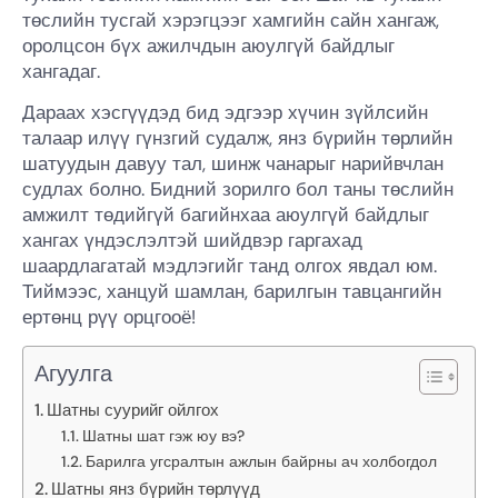
төслийн тусгай хэрэгцээг хамгийн сайн хангаж,
оролцсон бүх ажилчдын аюулгүй байдлыг
хангадаг.
Дараах хэсгүүдэд бид эдгээр хүчин зүйлсийн
талаар илүү гүнзгий судалж, янз бүрийн төрлийн
шатуудын давуу тал, шинж чанарыг нарийвчлан
судлах болно. Бидний зорилго бол таны төслийн
амжилт төдийгүй багийнхаа аюулгүй байдлыг
хангах үндэслэлтэй шийдвэр гаргахад
шаардлагатай мэдлэгийг танд олгох явдал юм.
Тиймээс, ханцуй шамлан, барилгын тавцангийн
ертөнц рүү орцгооё!
Агуулга
Шатны суурийг ойлгох
Шатны шат гэж юу вэ?
Барилга угсралтын ажлын байрны ач холбогдол
Шатны янз бүрийн төрлүүд