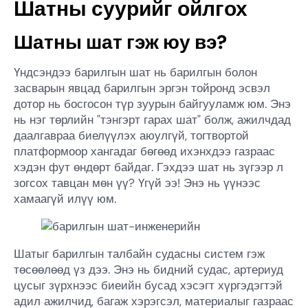
Шатны суурийг ойлгох
Шатны шат гэж юу вэ?
Үндсэндээ барилгын шат нь барилгын болон
засварын явцад барилгын эргэн тойронд эсвэл
дотор нь босгосон түр зуурын байгууламж юм. Энэ
нь нэг төрлийн "тэнгэрт гарах шат" болж, ажилчдад
даалгавраа биелүүлэх аюулгүй, тогтвортой
платформоор хангадаг бөгөөд ихэнхдээ газраас
хэдэн фут өндөрт байдаг. Гэхдээ шат нь зүгээр л
зогсох тавцан мөн үү? Үгүй ээ! Энэ нь үүнээс
хамаагүй илүү юм.
Шатыг барилгын талбайн судасны систем гэж
төсөөлөөд үз дээ. Энэ нь бидний судас, артериуд
цусыг зүрхнээс биеийн бусад хэсэгт хүргэдэгтэй
адил ажилчид, багаж хэрэгсэл, материалыг газраас