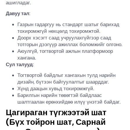
ашигладаг.
Давуу тал
:
Газрын гадаргуу нь стандарт шатыг барихад
тохиромжгүй нөхцөлд тохиромжтой.
Доорх хэсэгт саад учруулахгүйгээр саад
тотгорын дээгүүр ажиллах боломжийг олгоно.
Аюулгүй, тогтвортой ажлын платформоор
хангана.
Сул талууд
:
Тогтвортой байдлыг хангахын тулд нарийн
дизайн, бүтээн байгуулалтыг шаарддаг.
Хүнд даацын хувьд тохиромжгүй.
Барилгын нарийн төвөгтэй байдлаас
шалтгаалан ерөнхийдөө илүү үнэтэй байдаг.
Цагираган түгжээтэй шат
(Бүх тойрон шат, Сарнай