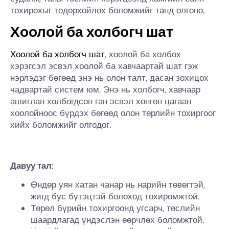
тохирохыг тодорхойлох боломжийг танд олгоно.
Хоолой ба холбогч шат
Хоолой ба холбогч шат
, хоолой ба холбох
хэрэгсэл эсвэл хоолой ба хавчаартай шат гэж
нэрлэдэг бөгөөд энэ нь олон талт, дасан зохицох
чадвартай систем юм. Энэ нь холбогч, хавчаар
ашиглан холбогдсон ган эсвэл хөнгөн цагаан
хоолойноос бүрдэх бөгөөд олон төрлийн тохиргоог
хийх боломжийг олгодог.
Давуу тал
:
Өндөр уян хатан чанар нь нарийн төвөгтэй,
жигд бус бүтэцтэй болоход тохиромжтой.
Төрөл бүрийн тохиргоонд угсарч, төслийн
шаардлагад үндэслэн өөрчлөх боломжтой.