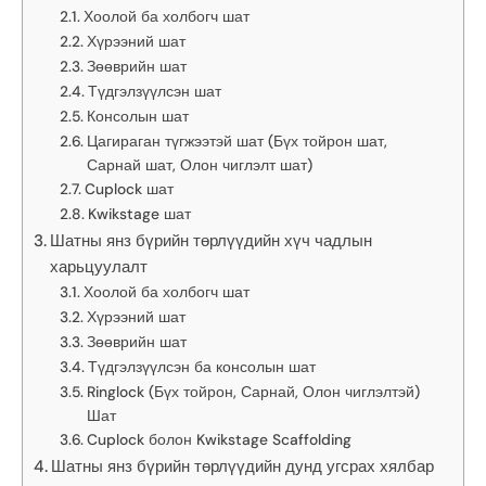
Хоолой ба холбогч шат
Хүрээний шат
Зөөврийн шат
Түдгэлзүүлсэн шат
Консолын шат
Цагираган түгжээтэй шат (Бүх тойрон шат,
Сарнай шат, Олон чиглэлт шат)
Cuplock шат
Kwikstage шат
Шатны янз бүрийн төрлүүдийн хүч чадлын
харьцуулалт
Хоолой ба холбогч шат
Хүрээний шат
Зөөврийн шат
Түдгэлзүүлсэн ба консолын шат
Ringlock (Бүх тойрон, Сарнай, Олон чиглэлтэй)
Шат
Cuplock болон Kwikstage Scaffolding
Шатны янз бүрийн төрлүүдийн дунд угсрах хялбар