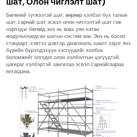
шат, Олон чиглэлт шат)
Бөгжний түгжээтэй шат, өөрөөр хэлбэл бүх талын
шат, сарнай шат эсвэл олон чиглэлтэй шат гэж
нэрлэдэг бөгөөд энэ нь маш уян хатан
модульчлагдсан шатын систем юм. Энэ нь босоо
стандарт, хэвтээ дэвтэр, диагональ хаалт зэрэг янз
бүрийн бүрэлдэхүүн хэсгүүдийг холбох
боломжийг олгодог олон холболтын цэгүүдтэй,
цагираг хэлбэртэй зангилаа эсвэл сарнайгаараа
ялгагдана.