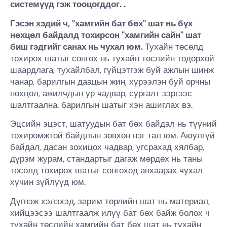
системүүд гэж тооцогддог. .
Гэсэн хэдий ч, "хамгийн бат бөх" шат нь бүх
нөхцөл байдалд тохирсон "хамгийн сайн" шат
биш гэдгийг санах нь чухал юм.
Тухайн төсөлд
тохирох шатыг сонгох нь тухайн төслийн тодорхой
шаардлага, тухайлбал, гүйцэтгэж буй ажлын шинж
чанар, барилгын даацын жин, хүрээлэн буй орчны
нөхцөл, ажилчдын ур чадвар, сургалт зэргээс
шалтгаална. барилгын шатыг хэн ашиглах вэ.
Эцсийн эцэст, шатуудын бат бөх байдал нь түүний
тохиромжтой байдлын зөвхөн нэг тал юм. Аюулгүй
байдал, дасан зохицох чадвар, угсрахад хялбар,
дүрэм журам, стандартыг дагаж мөрдөх нь таны
төсөлд тохирох шатыг сонгоход анхаарах чухал
хүчин зүйлүүд юм.
Дүгнэж хэлэхэд, зарим төрлийн шат нь материал,
хийцээсээ шалтгаалж илүү бат бөх байж болох ч
тухайн төслийн хамгийн бат бөх шат нь тухайн