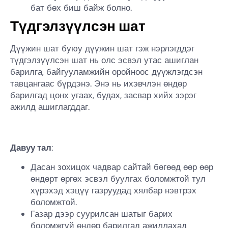
бат бөх биш байж болно.
Түдгэлзүүлсэн шат
Дүүжин шат буюу дүүжин шат гэж нэрлэгддэг
түдгэлзүүлсэн шат нь олс эсвэл утас ашиглан
барилга, байгууламжийн оройноос дүүжлэгдсэн
тавцангаас бүрдэнэ. Энэ нь ихэвчлэн өндөр
барилгад цонх угаах, будах, засвар хийх зэрэг
ажилд ашиглагддаг.
Давуу тал
:
Дасан зохицох чадвар сайтай бөгөөд өөр өөр
өндөрт өргөх эсвэл буулгах боломжтой тул
хүрэхэд хэцүү газруудад хялбар нэвтрэх
боломжтой.
Газар дээр суурилсан шатыг барих
боломжгүй өндөр барилгад ажиллахад