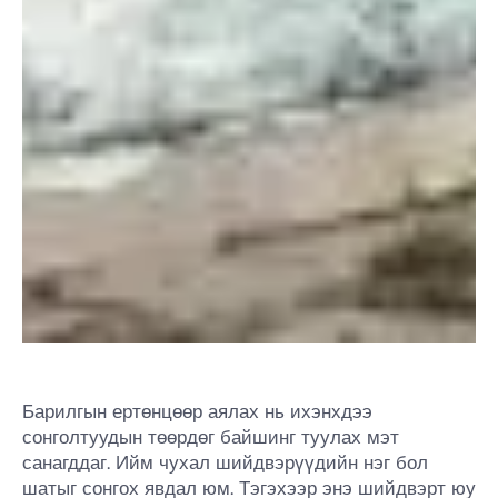
Барилгын ертөнцөөр аялах нь ихэнхдээ
сонголтуудын төөрдөг байшинг туулах мэт
санагддаг. Ийм чухал шийдвэрүүдийн нэг бол
шатыг сонгох явдал юм. Тэгэхээр энэ шийдвэрт юу