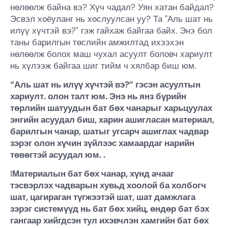
нөлөөлж байна вэ? Хүч чадал? Уян хатан байдал?
Эсвэл хоёуланг нь хослуулсан уу? Та "Аль шат нь
илүү хүчтэй вэ?" гэж гайхаж байгаа байх. Энэ бол
таны барилгын төслийн амжилтад ихээхэн
нөлөөлж болох маш чухал асуулт боловч хариулт
нь хүлээж байгаа шиг тийм ч хялбар биш юм.
“Аль шат нь илүү хүчтэй вэ?” гэсэн асуултын
хариулт. олон талт юм. Энэ нь янз бүрийн
төрлийн шатуудын бат бөх чанарыг харьцуулах
энгийн асуудал биш, харин ашигласан материал,
барилгын чанар, шатыг угсарч ашиглах чадвар
зэрэг олон хүчин зүйлээс хамаардаг нарийн
төвөгтэй асуудал юм. .
I
Материалын бат бөх чанар, хүнд ачааг
тэсвэрлэх чадварын хувьд хоолой ба холбогч
шат, цагираган түгжээтэй шат, шат дамжлага
зэрэг системүүд нь бат бөх хийц, өндөр бат бэх
гангаар хийгдсэн тул ихэвчлэн хамгийн бат бөх