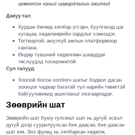
цементэн ханыг шавардлагын ажилчид
Давуу тал
:
Хурдан бөгөөд хялбар угсарч, буулгахад цаг
хугацаа, хөдөлмөрийн зардлыг хэмнэдэг.
Тогтвортой, аюулгүй ажлын платформоор
хангана.
Өндөр түвшний хөдөлгөөн шаарддаг
төслүүдэд тохиромжтой.
Сул талууд
:
Хоолой болон холбогч шатыг бодвол дасан
зохицох чадвар багатай тул нарийн төвөгтэй
байгууламжид ашиглахыг хязгаарладаг.
Зөөврийн шат
Зөөврийн шат буюу гулсмал шат нь дугуй эсвэл
дугуй дээр суурилуулсан бие даасан, бие даасан
шат юм. Энэ функц нь хялбархан хөдөлж,