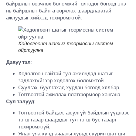
байршлыг өөрчлөх боломжийг олгодог бөгөөд энэ
нь байршлыг байнга өөрчлөх шаардлагатай
ажлуудыг хийхэд тохиромжтой.
Хөдөлгөөнт шатыг тоормосны систем
ойртуулна
Давуу тал
:
Хөдөлгөөн сайтай тул ажилчдад шатыг
задлахгүйгээр хөдөлгөх боломжтой.
Суулгах, буулгахад хурдан бөгөөд хялбар.
Тогтвортой ажиллах платформоор хангана
Сул талууд
:
Тогтвортой байдал, аюулгүй байдлын үүднээс
тэгш газар шаарддаг тул тэгш бус газарт
тохиромжгүй.
Ялангуяа хүнд ачааны хувьд суурин шат шиг