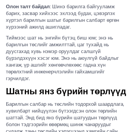
Олон талт байдал
: Шинэ барилга байгууламж
барих, засвар хийхээс эхлээд будах, цэвэрлэх
хүртэл барилгын шатыг барилгын салбарт өргөн
хүрээний ажилд ашигладаг.
Тиймээс шат нь энгийн бүтэц биш юм; энэ нь
барилгын төслийг амжилттай, цаг тухайд нь
дуусгахад хувь нэмэр оруулдаг салшгүй
бүрэлдэхүүн хэсэг юм. Энэ нь аюулгүй байдлыг
хангаж, үр ашгийг хөнгөвчлөхөөс гадна хүн
төрөлхтний инженерчлэлийн гайхамшгийг
гэрчилдэг.
Шатны янз бүрийн төрлүүд
Барилгын салбар нь төслийн тодорхой шаардлага,
хувилбарт нийцүүлэн бүтээгдсэн олон төрлийн
шаттай. Энд бид янз бүрийн шатуудын төрлүүд
болон тэдгээрийн өвөрмөц шинж чанаруудыг
судалж, таны төслийн хэрэгцээнд хамгийн сайн