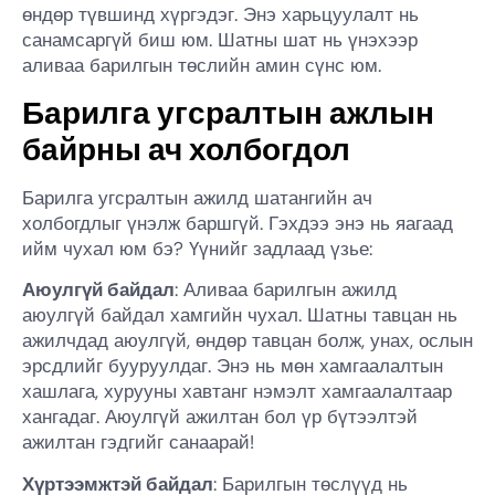
өндөр түвшинд хүргэдэг. Энэ харьцуулалт нь
санамсаргүй биш юм. Шатны шат нь үнэхээр
аливаа барилгын төслийн амин сүнс юм.
Барилга угсралтын ажлын
байрны ач холбогдол
Барилга угсралтын ажилд шатангийн ач
холбогдлыг үнэлж баршгүй. Гэхдээ энэ нь яагаад
ийм чухал юм бэ? Үүнийг задлаад үзье:
Аюулгүй байдал
: Аливаа барилгын ажилд
аюулгүй байдал хамгийн чухал. Шатны тавцан нь
ажилчдад аюулгүй, өндөр тавцан болж, унах, ослын
эрсдлийг бууруулдаг. Энэ нь мөн хамгаалалтын
хашлага, хурууны хавтанг нэмэлт хамгаалалтаар
хангадаг. Аюулгүй ажилтан бол үр бүтээлтэй
ажилтан гэдгийг санаарай!
Хүртээмжтэй байдал
: Барилгын төслүүд нь