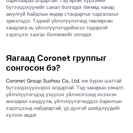
барилаараа алдартай. Тэд өргөн хүрээний
бүтээгдэхүүнийг санал болгодог бөгөөд чанар,
аюулгүй байдлын өндөр стандартыг хадгалахыг
эрмэлздэг. Тэдний үйлчлүүлэгчид төвлөрсөн
хандлага нь үйлчлүүлэгчдийнхээ тодорхой
хэрэгцээг хангах боломжийг олгодог.
Яагаад Coronet группыг
сонгосон бэ?
Coronet Group Suzhou Co., Ltd.
иж бүрэн шаттай
бүтээгдэхүүнээрээ алдартай. Тэд чанарын хяналт,
үйлчлүүлэгчдэд үзүүлэх үйлчилгээнд ихээхэн
анхаарал хандуулж, үйлчлүүлэгчиддээ барилгын
хэрэгцээнд найдвартай, үр дүнтэй шийдлүүдийг
хүлээн авдаг.