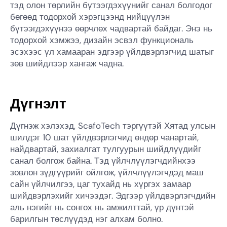
тэд олон төрлийн бүтээгдэхүүнийг санал болгодог
бөгөөд тодорхой хэрэгцээнд нийцүүлэн
бүтээгдэхүүнээ өөрчлөх чадвартай байдаг. Энэ нь
тодорхой хэмжээ, дизайн эсвэл функциональ
эсэхээс үл хамааран эдгээр үйлдвэрлэгчид шатыг
зөв шийдлээр хангаж чадна.
Дүгнэлт
Дүгнэж хэлэхэд, ScafoTech тэргүүтэй Хятад улсын
шилдэг 10 шат үйлдвэрлэгчид өндөр чанартай,
найдвартай, захиалгат тулгуурын шийдлүүдийг
санал болгож байна. Тэд үйлчлүүлэгчдийнхээ
зовлон зүдгүүрийг ойлгож, үйлчлүүлэгчдэд маш
сайн үйлчилгээ, цаг тухайд нь хүргэх замаар
шийдвэрлэхийг хичээдэг. Эдгээр үйлдвэрлэгчдийн
аль нэгийг нь сонгох нь амжилттай, үр дүнтэй
барилгын төслүүдэд нэг алхам болно.