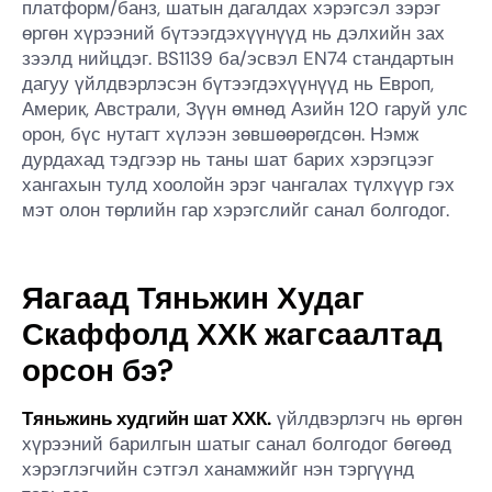
платформ/банз, шатын дагалдах хэрэгсэл зэрэг
өргөн хүрээний бүтээгдэхүүнүүд нь дэлхийн зах
зээлд нийцдэг. BS1139 ба/эсвэл EN74 стандартын
дагуу үйлдвэрлэсэн бүтээгдэхүүнүүд нь Европ,
Америк, Австрали, Зүүн өмнөд Азийн 120 гаруй улс
орон, бүс нутагт хүлээн зөвшөөрөгдсөн. Нэмж
дурдахад тэдгээр нь таны шат барих хэрэгцээг
хангахын тулд хоолойн эрэг чангалах түлхүүр гэх
мэт олон төрлийн гар хэрэгслийг санал болгодог.
Яагаад Тяньжин Худаг
Скаффолд ХХК жагсаалтад
орсон бэ?
Тяньжинь худгийн шат ХХК.
үйлдвэрлэгч нь өргөн
хүрээний барилгын шатыг санал болгодог бөгөөд
хэрэглэгчийн сэтгэл ханамжийг нэн тэргүүнд