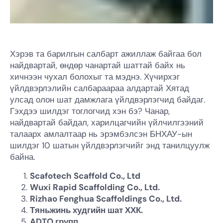
Хэрэв та барилгын салбарт ажиллаж байгаа бол
найдвартай, өндөр чанартай шаттай байх нь
хичнээн чухал болохыг та мэднэ. Хүчирхэг
үйлдвэрлэлийн салбараараа алдартай Хятад
улсад олон шат дамжлага үйлдвэрлэгчид байдаг.
Гэхдээ шилдэг тоглогчид хэн бэ? Чанар,
найдвартай байдал, харилцагчийн үйлчилгээний
талаарх амлалтаар нь эрэмбэлсэн БНХАУ-ын
шилдэг 10 шатын үйлдвэрлэгчийг энд танилцуулж
байна.
Scafotech Scaffold Co., Ltd
Wuxi Rapid Scaffolding Co., Ltd.
Rizhao Fenghua Scaffoldings Co., Ltd.
Тяньжинь худгийн шат ХХК.
ADTO групп