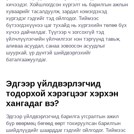
хичээдэг. Хойшлогдсон хүргэлт нь барилгын ажлын
хуваарийг тасалдуулж, зардал нэмэгдэхэд
хүргэдэг гэдгийг тэд ойлгодог. Тиймээс
бүтээгдэхүүнээ цаг тухайд нь хүргэхийн төлөө бүх
хүчээ дайчилдаг. Түүгээр ч зогсохгүй тэд
үйлчлүүлэгчийн үйлчилгээг нэн тэргүүнд тавьж,
аливаа асуудал, санаа зовоосон асуудлыг
шуурхай, үр дүнтэй шийдвэрлэхийг
баталгаажуулдаг.
Эдгээр үйлдвэрлэгчид
тодорхой хэрэгцээг хэрхэн
хангадаг вэ?
Эдгээр үйлдвэрлэгчид барилга угсралтын ажил
бүр өвөрмөц бөгөөд өөрт тохируулсан барилгын
шийдлүүдийг шаарддаг гэдгийг ойлгодог. Тиймээс