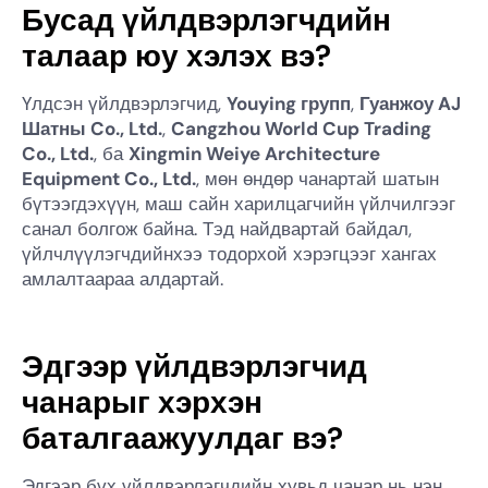
Бусад үйлдвэрлэгчдийн
талаар юу хэлэх вэ?
Үлдсэн үйлдвэрлэгчид,
Youying групп
,
Гуанжоу AJ
Шатны Co., Ltd.
,
Cangzhou World Cup Trading
Co., Ltd.
, ба
Xingmin Weiye Architecture
Equipment Co., Ltd.
, мөн өндөр чанартай шатын
бүтээгдэхүүн, маш сайн харилцагчийн үйлчилгээг
санал болгож байна. Тэд найдвартай байдал,
үйлчлүүлэгчдийнхээ тодорхой хэрэгцээг хангах
амлалтаараа алдартай.
Эдгээр үйлдвэрлэгчид
чанарыг хэрхэн
баталгаажуулдаг вэ?
Эдгээр бүх үйлдвэрлэгчдийн хувьд чанар нь нэн