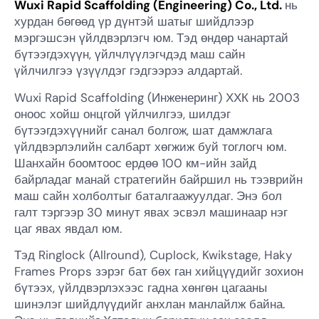
Wuxi Rapid Scaffolding (Engineering) Co., Ltd.
нь
хурдан бөгөөд үр дүнтэй шатыг шийдлээр
мэргэшсэн үйлдвэрлэгч юм. Тэд өндөр чанартай
бүтээгдэхүүн, үйлчлүүлэгчдэд маш сайн
үйлчилгээ үзүүлдэг гэдгээрээ алдартай.
Wuxi Rapid Scaffolding (Инженеринг) ХХК нь 2003
оноос хойш онцгой үйлчилгээ, шилдэг
бүтээгдэхүүнийг санал болгож, шат дамжлага
үйлдвэрлэлийн салбарт хөгжиж буй тоглогч юм.
Шанхайн боомтоос ердөө 100 км-ийн зайд
байрладаг манай стратегийн байршил нь тээврийн
маш сайн холболтыг баталгаажуулдаг. Энэ бол
галт тэргээр 30 минут явах эсвэл машинаар нэг
цаг явах явдал юм.
Тэд Ringlock (Allround), Cuplock, Kwikstage, Haky
Frames Props зэрэг бат бөх ган хийцүүдийг зохион
бүтээх, үйлдвэрлэхээс гадна хөнгөн цагааны
шинэлэг шийдлүүдийг анхлан манлайлж байна.