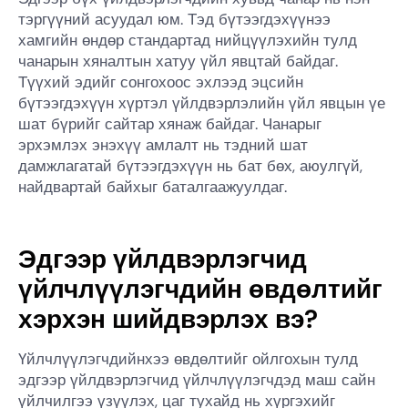
тэргүүний асуудал юм. Тэд бүтээгдэхүүнээ
хамгийн өндөр стандартад нийцүүлэхийн тулд
чанарын хяналтын хатуу үйл явцтай байдаг.
Түүхий эдийг сонгохоос эхлээд эцсийн
бүтээгдэхүүн хүртэл үйлдвэрлэлийн үйл явцын үе
шат бүрийг сайтар хянаж байдаг. Чанарыг
эрхэмлэх энэхүү амлалт нь тэдний шат
дамжлагатай бүтээгдэхүүн нь бат бөх, аюулгүй,
найдвартай байхыг баталгаажуулдаг.
Эдгээр үйлдвэрлэгчид
үйлчлүүлэгчдийн өвдөлтийг
хэрхэн шийдвэрлэх вэ?
Үйлчлүүлэгчдийнхээ өвдөлтийг ойлгохын тулд
эдгээр үйлдвэрлэгчид үйлчлүүлэгчдэд маш сайн
үйлчилгээ үзүүлэх, цаг тухайд нь хүргэхийг