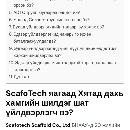
орсон бэ?
ADTO групп юугаараа онцлог вэ?
Яагаад Coronet группыг сонгосон бэ?
Бусад үйлдвэрлэгчдийн талаар юу хэлэх вэ?
Эдгээр үйлдвэрлэгчид чанарыг хэрхэн
баталгаажуулдаг вэ?
Эдгээр үйлдвэрлэгчид үйлчлүүлэгчдийн өвдөлтийг
хэрхэн шийдвэрлэх вэ?
Эдгээр үйлдвэрлэгчид тодорхой хэрэгцээг хэрхэн
хангадаг вэ?
Дүгнэлт
ScafoTech яагаад Хятад дахь
хамгийн шилдэг шат
үйлдвэрлэгч вэ?
Scafotech Scaffold Co., Ltd
БНХАУ-д 20 жилийн