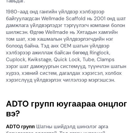
тавьдаг.
1980-аад онд гангийн үйлдвэр хэлбэрээр
байгуулагдсан Wellmade Scaffold нь 2001 онд шат
дамжлага үйлдвэрлэдэг тэргүүлэгч компани болон
шилжсэн. Өдгөө Wellmade нь Хятадын хамгийн
том шат, хэв хашмалын үйлдвэрлэгчдийн нэг
болоод байна. Тэд анх OEM шатын үйлдвэр
хэлбэрээр ажиллаж байсан бөгөөд Ringlock,
Cuplock, Kwikstage, Quick Lock, Tube, Clamps
зэрэг шат дамжуургын системүүд, түүнчлэн шатын
хүрээ, хэвний систем, дагалдах хэрэгсэл, холбох
хэрэгслүүд үйлдвэрлэх чиглэлээр мэргэшсэн.
ADTO групп юугаараа онцлог
вэ?
ADTO групп
Шатны шийдэлд шинэлэг арга