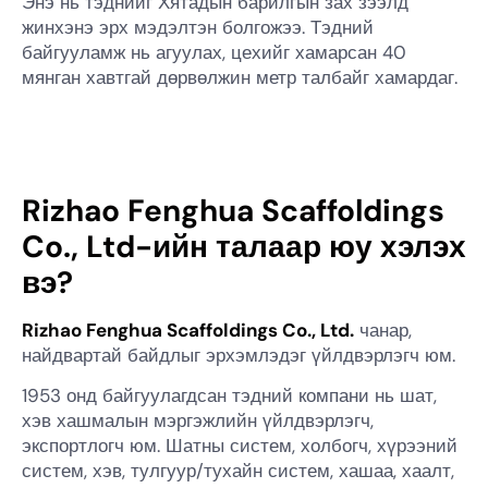
Энэ нь тэднийг Хятадын барилгын зах зээлд
жинхэнэ эрх мэдэлтэн болгожээ. Тэдний
байгууламж нь агуулах, цехийг хамарсан 40
мянган хавтгай дөрвөлжин метр талбайг хамардаг.
Rizhao Fenghua Scaffoldings
Co., Ltd-ийн талаар юу хэлэх
вэ?
Rizhao Fenghua Scaffoldings Co., Ltd.
чанар,
найдвартай байдлыг эрхэмлэдэг үйлдвэрлэгч юм.
1953 онд байгуулагдсан тэдний компани нь шат,
хэв хашмалын мэргэжлийн үйлдвэрлэгч,
экспортлогч юм. Шатны систем, холбогч, хүрээний
систем, хэв, тулгуур/тухайн систем, хашаа, хаалт,