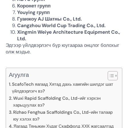
Коронет групп
Youying групп
Гуанжоу AJ Шатны Co., Ltd.
Cangzhou World Cup Trading Co., Ltd.
Xingmin Weiye Architecture Equipment Co.,
Ltd.
Эдгээр үйлдвэрлэгч бүр юугаараа онцлог болохыг
олж мэдье.
Агуулга
ScafoTech яагаад Хятад дахь хамгийн шилдэг шат
үйлдвэрлэгч вэ?
Wuxi Rapid Scaffolding Co., Ltd-ийг хэрхэн
харьцуулах вэ?
Rizhao Fenghua Scaffoldings Co., Ltd-ийн талаар
юу хэлэх вэ?
Яагаад Тяньжин Худаг Скаффолд ХХК жагсаалтад