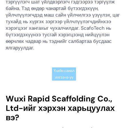
тэргүүлэгч шат үйлдвэрлэгч гэдгээрээ тэргүүлж
байна. Тэд өндөр чанартай бүтээгдэхүүн,
үйлчлүүлэгчдэд маш сайн үйлчилгээ үзүүлэх, цаг
тухайд нь хүргэх зэргээр үйлчлүүлэгчдийнхээ
хэрэгцээг хангахыг чухалчилдаг. ScafoTech нь
бүтээгдэхүүнээ тусгай хэрэгцээнд нийцүүлэн
өөрчлөх чадвар нь тэднийг салбартаа бусдаас
ялгаруулдаг.
Үнийн санал
илгээнэ үү
Wuxi Rapid Scaffolding Co.,
Ltd-ийг хэрхэн харьцуулах
вэ?