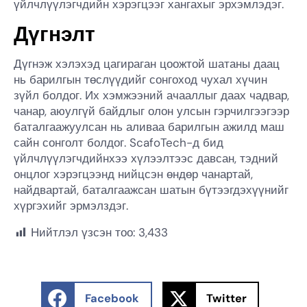
үйлчлүүлэгчдийн хэрэгцээг хангахыг эрхэмлэдэг.
Дүгнэлт
Дүгнэж хэлэхэд цагираган цоожтой шатаны даац
нь барилгын төслүүдийг сонгоход чухал хүчин
зүйл болдог. Их хэмжээний ачааллыг даах чадвар,
чанар, аюулгүй байдлыг олон улсын гэрчилгээгээр
баталгаажуулсан нь аливаа барилгын ажилд маш
сайн сонголт болдог. ScafoTech-д бид
үйлчлүүлэгчдийнхээ хүлээлтээс давсан, тэдний
онцлог хэрэгцээнд нийцсэн өндөр чанартай,
найдвартай, баталгаажсан шатын бүтээгдэхүүнийг
хүргэхийг эрмэлздэг.
Нийтлэл үзсэн тоо:
3,433
Facebook
Twitter