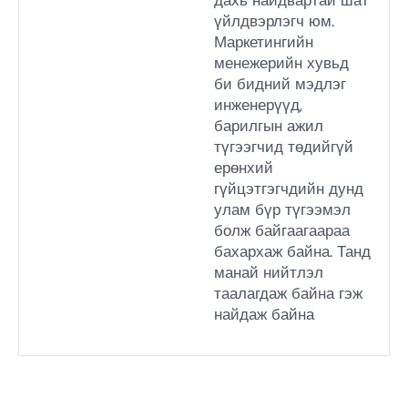
үйлдвэрлэгч юм.
Маркетингийн
менежерийн хувьд
би бидний мэдлэг
инженерүүд,
барилгын ажил
түгээгчид төдийгүй
ерөнхий
гүйцэтгэгчдийн дунд
улам бүр түгээмэл
болж байгаагаараа
бахархаж байна. Танд
манай нийтлэл
таалагдаж байна гэж
найдаж байна