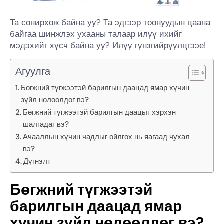
Та сонирхож байна уу? Та эдгээр тоонуудын цаана
байгаа шинжлэх ухааны талаар илүү ихийг
мэдэхийг хүсч байна уу? Илүү гүнзгийрүүлцгээе!
Агуулга
Бөгжний түгжээтэй барилгын даацад ямар хүчин
зүйл нөлөөлдөг вэ?
Бөгжний түгжээтэй барилгын даацыг хэрхэн
шалгадаг вэ?
Ачааллын хүчин чадлыг ойлгох нь яагаад чухал
вэ?
Дүгнэлт
Бөгжний түгжээтэй
барилгын даацад ямар
хүчин зүйл нөлөөлдөг вэ?