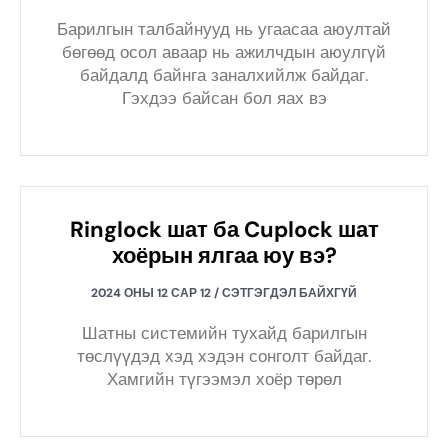
Барилгын талбайнууд нь угаасаа аюултай
бөгөөд осол аваар нь ажилчдын аюулгүй
байдалд байнга заналхийлж байдаг.
Гэхдээ байсан бол яах вэ
Ringlock шат ба Cuplock шат
хоёрын ялгаа юу вэ?
KO
TH
2024 ОНЫ 12 САР 12
СЭТГЭГДЭЛ БАЙХГҮЙ
EL
Шатны системийн тухайд барилгын
PT
төслүүдэд хэд хэдэн сонголт байдаг.
Хамгийн түгээмэл хоёр төрөл
IT
ZH