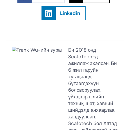
Linkedin
Би 2018 онд
ScafoTech-д
ажиллаж эхэлсэн. Би
6 жил гаруйн
хугацаанд
бүтээгдэхүүн
боловсруулах,
үйлдвэрлэлийн
техник, шат, хэвний
шийдэлд анхаарлаа
хандуулсан.
Scafotech бол Хятад
дахь найдвартай шат