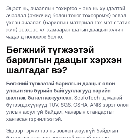
Эцэст нь, ачааллын тохиргоо - энэ нь хүчдэлтэй
ачаалал (ажилчид болон тоног төхөөрөмж) эсвэл
үхсэн ачаалал (барилгын материал гэх мэт статик
жин) эсэхээс үл хамааран шатын даацын хүчин
чадалд нөлөөлж болно.
Бөгжний түгжээтэй
барилгын даацыг хэрхэн
шалгадаг вэ?
Бөгжний түгжээтэй барилгын даацыг олон
улсын янз бүрийн байгууллагууд нарийн
шалгаж, баталгаажуулсан.
ScafoTech-д манай
бүтээгдэхүүнүүд TUV, SGS, OSHA, ANIS зэрэг олон
улсын аюулгүй байдал, чанарын стандартыг
хангасан гэрчилгээтэй.
Эдгээр гэрчилгээ нь зөвхөн аюулгүй байдлын
баталгааг хангаад зогсохгүй манай шатын