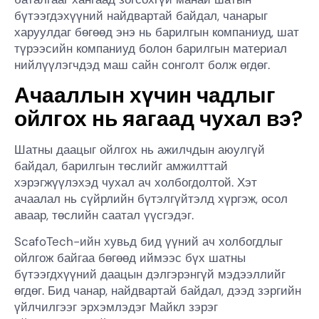
бүтээгдэхүүний найдвартай байдал, чанарыг
харуулдаг бөгөөд энэ нь барилгын компаниуд, шат
түрээсийн компаниуд болон барилгын материал
нийлүүлэгчдэд маш сайн сонголт болж өгдөг.
Ачааллын хүчин чадлыг
ойлгох нь яагаад чухал вэ?
Шатны даацыг ойлгох нь ажилчдын аюулгүй
байдал, барилгын төслийг амжилттай
хэрэгжүүлэхэд чухал ач холбогдолтой. Хэт
ачаалал нь сүйрлийн бүтэлгүйтэлд хүргэж, осол
аваар, төслийн саатал үүсгэдэг.
ScafoTech-ийн хувьд бид үүний ач холбогдлыг
ойлгож байгаа бөгөөд иймээс бүх шатны
бүтээгдхүүний даацын дэлгэрэнгүй мэдээллийг
өгдөг. Бид чанар, найдвартай байдал, дээд зэргийн
үйлчилгээг эрхэмлэдэг Майкл зэрэг