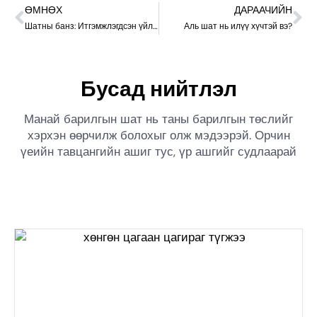
ӨМНӨХ
ДАРААЧИЙН
Шатны банз: Итгэмжлэгдсэн үйлдвэрлэгчээс мэдэх шаардлагатай бүх зүйл
Аль шат нь илүү хүчтэй вэ?
Бусад нийтлэл
Манай барилгын шат нь таны барилгын төслийг
хэрхэн өөрчилж болохыг олж мэдээрэй. Орчин
үеийн тавцангийн ашиг тус, үр ашгийг судлаарай