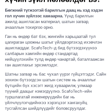
Бөгжний түгжээтэй барилгын даац нь хэд хэдэн
гол хүчин зүйлээс хамаарна.
Үүнд барилгын
ажилд ашигласан материал, шатын загвар,
ачааллын тохиргоо орно.
Ган нь өндөр бат бэх, жингийн харьцаатай тул
цагираган цоожны шатыг үйлдвэрлэхэд ихэвчлэн
ашиглагддаг. ScafoTech-д бид бүтээгдэхүүнээ
салбарын хамгийн өндөр стандартад
нийцүүлэхийн тулд өндөр чанартай, баталгаажсан
ган ашиглахыг эрхэмлэдэг.
Шатны загвар нь бас чухал үүрэг гүйцэтгэдэг. Сайн
зохион бүтээгдсэн шатын систем нь ачааллыг
бүтцийн бүх хэсэгт жигд хуваарилж, улмаар
түүний даацыг нэмэгдүүлнэ. ScafoTech-ийн
туршлагатай инженерүүдийн баг нь
үйлчлүүлэгчдийнхээ хэрэгцээг хангахуйц
тусгайлсан шийдлүүдийг боловсруулдаг.