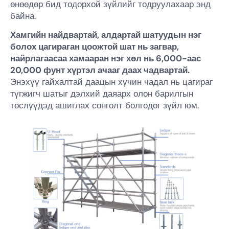
өнөөдөр бид тодорхой зүйлийг тодруулахаар энд
байна.
Хамгийн найдвартай, алдартай шатуудын нэг
болох цагираган цоожтой шат нь загвар,
найрлагаасаа хамааран нэг хөл нь 6,000-аас
20,000 фунт хүртэл ачааг даах чадвартай.
Энэхүү гайхалтай даацын хүчин чадал нь цагираг
түгжигч шатыг дэлхий даяарх олон барилгын
төслүүдэд ашиглах сонголт болгодог зүйл юм.