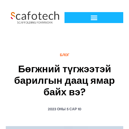
БЛОГ
Бөгжний түгжээтэй
барилгын даац ямар
байх вэ?
2023 ОНЫ 5 САР 10