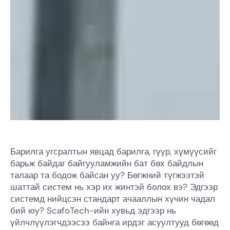
Барилга угсралтын явцад барилга, гүүр, хүмүүсийг
барьж байдаг байгууламжийн бат бөх байдлын
талаар та бодож байсан уу? Бөгжний түгжээтэй
шаттай систем нь хэр их жинтэй болох вэ? Эдгээр
системд нийцсэн стандарт ачааллын хүчин чадал
бий юу? ScafoTech-ийн хувьд эдгээр нь
үйлчлүүлэгчдээсээ байнга ирдэг асуултууд бөгөөд