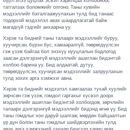
бүртгэлээ цуцлах эсвэл харилцаа холбооноос
татгалзах боломжийг олгоно. Таны хувийн
мэдээллийг баталгаажуулахын тулд бид танаас
тодорхой мэдээлэл авах шаардлагатай байж
магадгүй гэдгийг анхаарна уу.
Хэрэв та бидний таны талаарх мэдээллийг буруу,
хуучирсан, бүрэн бус, хамааралгүй, төөрөгдүүлсэн
гэж үзэж байгаа бол энэхүү нууцлалын бодлогод
заасан дэлгэрэнгүй мэдээллийг ашиглан бидэнтэй
холбоо барина уу. Бид алдаатай, дутуу,
төөрөгдүүлсэн, хуучирсан мэдээллийг залруулахын
тулд зохих арга хэмжээг авна.
Хэрэв та биднийг мэдээлэл хамгаалах тухай хуулийг
зөрчсөн гэж үзэж, гомдол гаргахыг хүсвэл доорх
мэдээллийг ашиглан бидэнтэй холбогдож, зөрчлийн
талаарх дэлгэрэнгүй мэдээллийг бидэнд өгнө үү. Бид
таны гомдлыг нэн даруй шалгаж, мөрдөн байцаалтын
үр дүн болон таны гомдлыг шийдвэрлэхийн тулд
авах арга хэмжээний талаар бичгээр хариу өгөх