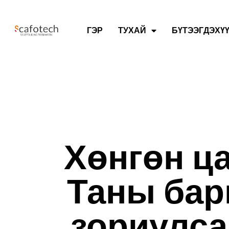
ГЭР
ТУХАЙ
БҮТЭЭГДЭХҮ
Хөнгөн ца
Таны бар
зориулса