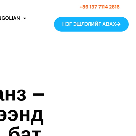
+86 137 7114 2816
GOLIAN
НЭГ ЭШЛЭЛИЙГ АВАХ
анз –
ээнд
 бат