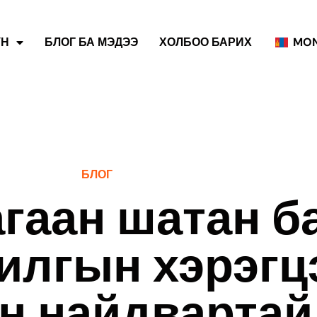
ҮН
БЛОГ БА МЭДЭЭ
ХОЛБОО БАРИХ
MON
БЛОГ
гаан шатан б
илгын хэрэгц
н найдвартай,