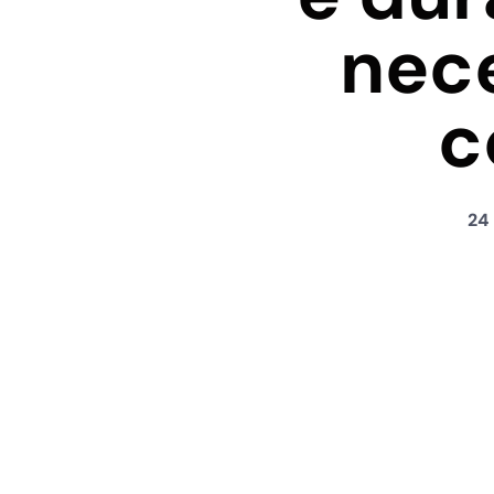
nec
c
24