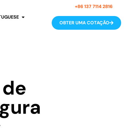
+86 137 7114 2816
TUGUESE
OBTER UMA COTAÇÃO
 de
egura
s