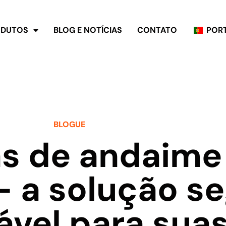
ODUTOS
BLOG E NOTÍCIAS
CONTATO
POR
BLOGUE
s de andaime
– a solução s
ável para sua