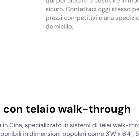
qui per aiutarti a costruire in mo
sicuro. Contattaci oggi stesso p
prezzi competitivi e una spedizi
domicilio.
 con telaio walk-through
n Cina, specializzato in sistemi di telai walk-thro
isponibili in dimensioni popolari come 3'W x 6'4", 5