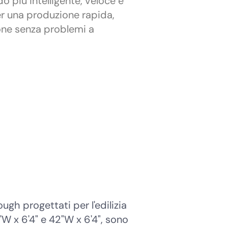
do più intelligente, veloce e
er una produzione rapida,
one senza problemi a
ugh progettati per l'edilizia
'W x 6'4" e 42"W x 6'4", sono