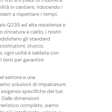
ti fino a 6 piedi di muoversi
ità in cantiere, riducendo i
 team a rispettare i tempi.
iaio Q235 ad alta resistenza e
 o zincatura a caldo, i nostri
soddisfano gli standard
 costruzioni, stucco,
e, ogni unità è saldata con
 terzi per garantire
el settore e una
iamo soluzioni di impalcature
e esigenze specifiche del tuo
o. Dalle dimensioni
neristico completo, siamo