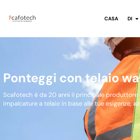
CASA
DI
Ponteggi con telaio w
Scafotech è da 20 anni il principale produttore 
impalcature a telaio in base alle tue esigenze, a