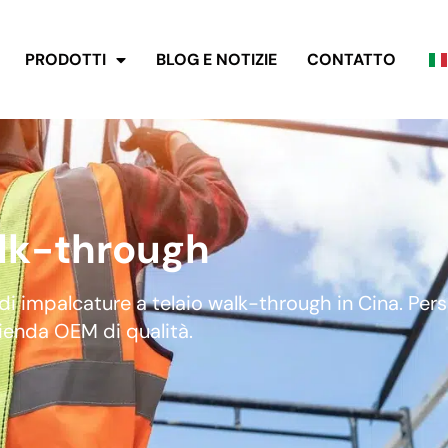
PRODOTTI
BLOG E NOTIZIE
CONTATTO
alk-through
di impalcature a telaio walk-through in Cina. Pers
zienda OEM di qualità.