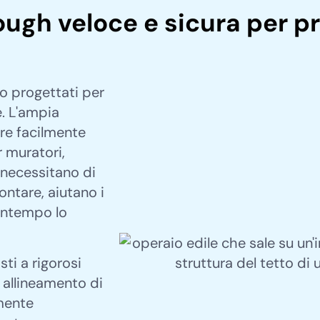
ugh veloce e sicura per pr
no progettati per
. L'ampia
are facilmente
r muratori,
 necessitano di
ontare, aiutano i
contempo lo
ti a rigorosi
n allineamento di
mente