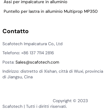
Assi per impalcature in alluminio
Puntello per lastra in alluminio Multiprop MP350
Contatto
KO
Scafotech Impalcatura Co., Ltd
MN
Telefono: +86 137 7114 2816
TH
EL
Posta:
Sales@scafotech.com
PT
Indirizzo: distretto di Xishan, città di Wuxi, provincia
di Jiangsu, Cina
ZH
RU
DE
Copyright © 2023
ES_ES
Scafotech | Tutti i diritti riservati.
EN