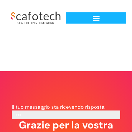
Il tuo messaggio sta ricevendo risposta.
99%
Grazie per la vostra