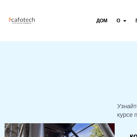
ДОМ
О
Узнайт
курсе 
к