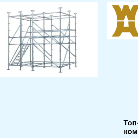
Топ
ком