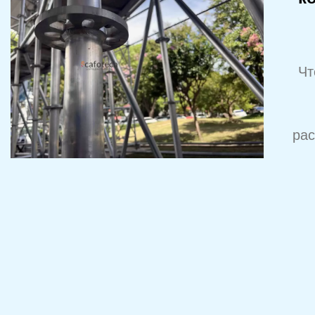
Чт
рас