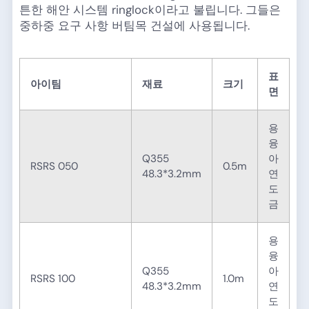
튼한 해안 시스템 ringlock이라고 불립니다. 그들은
중하중 요구 사항 버팀목 건설에 사용됩니다.
표
아이팀
재료
크기
면
용
융
Q355
아
RSRS 050
0.5m
48.3*3.2mm
연
도
금
용
융
Q355
아
RSRS 100
1.0m
48.3*3.2mm
연
도