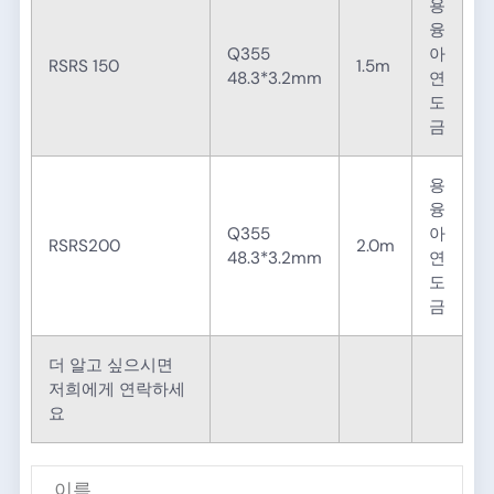
용
융
Q355
아
RSRS 150
1.5m
48.3*3.2mm
연
도
금
용
융
Q355
아
RSRS200
2.0m
48.3*3.2mm
연
도
금
더 알고 싶으시면
저희에게 연락하세
요