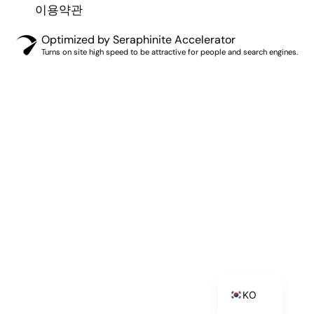
이용약관
Optimized by Seraphinite Accelerator
Turns on site high speed to be attractive for people and search engines.
MN
TH
EL
PT
IT
ZH
RU
DE
ES_ES
EN
KO