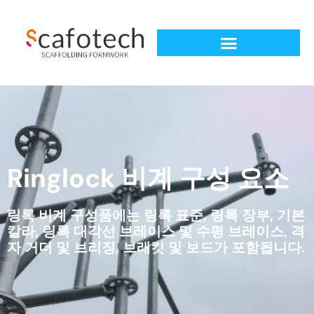
Ringlock 비계 구성 요소
링록 비계 구성품에는 링록 표준, 링록 장부, 기본
칼라, 링록 대각선 브레이스 및 수평 브레이스, 격
자 거더 및 브리징, 브래킷 및 보드가 포함됩니다.