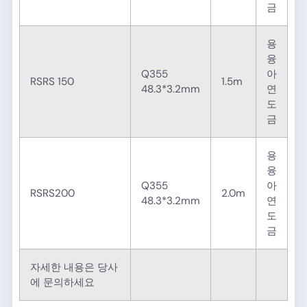
금
용
융
Q355
아
RSRS 150
1.5m
48.3*3.2mm
연
도
금
용
융
Q355
아
RSRS200
2.0m
48.3*3.2mm
연
도
금
자세한 내용은 당사
에 문의하세요​