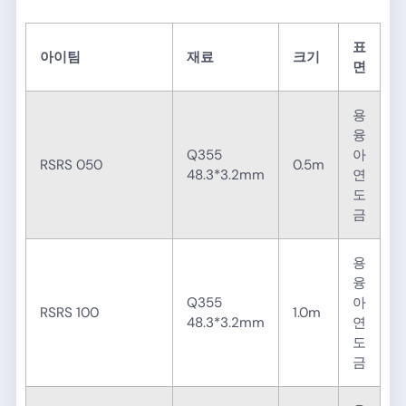
표
아이팀
재료
크기
면
용
융
Q355
아
RSRS 050
0.5m
48.3*3.2mm
연
도
금
용
융
Q355
아
RSRS 100
1.0m
48.3*3.2mm
연
도
금