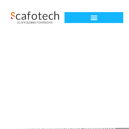
Διαγώνιος
νάρθηκας
Ringlock
Ενισχύστε την ασφάλεια των ικριωμάτων