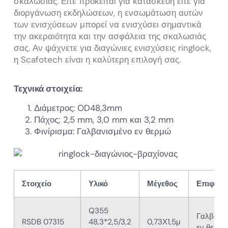
σκαλωσιάς. Είτε πρόκειται για κατασκευή είτε για
διοργάνωση εκδηλώσεων, η ενσωμάτωση αυτών
των ενισχύσεων μπορεί να ενισχύσει σημαντικά
την ακεραιότητα και την ασφάλεια της σκαλωσιάς
σας. Αν ψάχνετε για διαγώνιες ενισχύσεις ringlock,
η Scafotech είναι η καλύτερη επιλογή σας.
Τεχνικά στοιχεία:
Διάμετρος: OD48,3mm
Πάχος; 2,5 mm, 3,0 mm και 3,2 mm
Φινίρισμα: Γαλβανισμένο εν θερμώ
Στοιχείο
Υλικό
Μέγεθος
Επιφάνε
Q355
Γαλβανι
RSDB 07315
48,3*2,5/3,2
0,73Χ1,5μ
εν θερμ