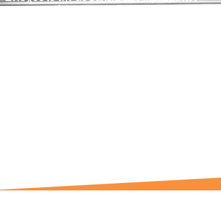
σας με υψηλής αντοχής διαγώνιες στηρίξεις
Ringlock. Είμαστε ένας κατασκευαστής
ικριωμάτων με 20 χρόνια εμπειρίας στην
Κίνα, παρέχουμε προσαρμοσμένες γωνιακές
στηρίξεις Ringlock για το έργο σας. Ισχυρή
στήριξη, εύκολη σύνδεση, διακοπή της
κούνημα της σκαλωσιάς. Χρήση για
κατασκευές, στάδια ή συντήρηση. Γρήγορη
παράδοση, υπηρεσία OEM, πλήρης λύση
από το εργοστάσιο της Κίνας.