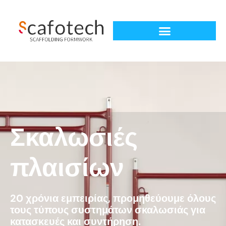
Σκαλωσιές
πλαισίων
20 χρόνια εμπειρίας, προμηθεύουμε όλους
τους τύπους συστημάτων σκαλωσιάς για
κατασκευές και συντήρηση.