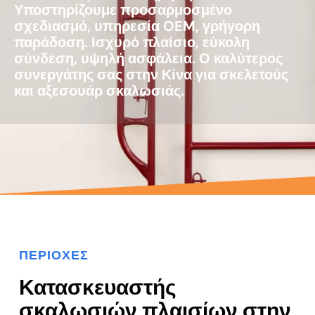
Υποστηρίζουμε προσαρμοσμένο
σχεδιασμό, υπηρεσία OEM, γρήγορη
παράδοση. Ισχυρό πλαίσιο, εύκολη
σύνδεση, υψηλή ασφάλεια. Ο καλύτερος
συνεργάτης σας στην Κίνα για σκελετούς
και αξεσουάρ σκαλωσιάς.
ΠΕΡΙΟΧΈΣ
Κατασκευαστής
σκαλωσιών πλαισίων στην