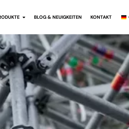
RODUKTE
BLOG & NEUIGKEITEN
KONTAKT