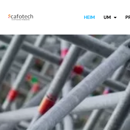
HEIM
UM
P